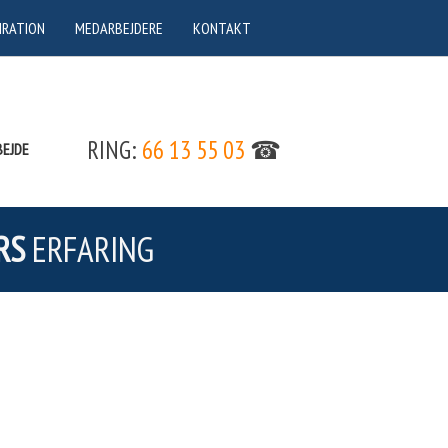
IRATION
MEDARBEJDERE
KONTAKT
RING:
66 13 55 03
☎
EJDE
RS
ERFARING