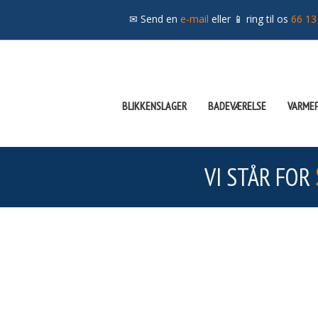
✉ Send en
e-mail
eller 📱 ring til os
66 13
BLIKKENSLAGER
BADEVÆRELSE
VARME
VI STÅR FOR