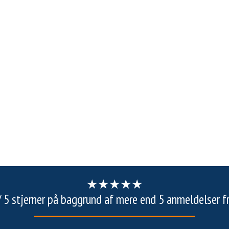
★
★
★★
★
5 / 5 stjerner på baggrund af mere end 5 anmeldelser f