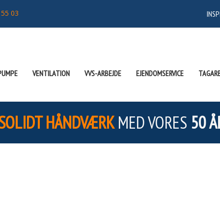
 55 03
INSP
PUMPE
VENTILATION
VVS-ARBEJDE
EJENDOMSERVICE
TAGARB
SOLIDT HÅNDVÆRK
MED VORES
50 Å