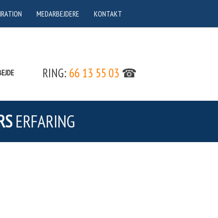
IRATION
MEDARBEJDERE
KONTAKT
RING:
66 13 55 03
☎
EJDE
RS
ERFARING