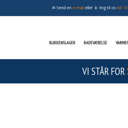
✉ Send en
e-mail
eller 📱 ring til os
66 13
BLIKKENSLAGER
BADEVÆRELSE
VARME
VI STÅR FOR