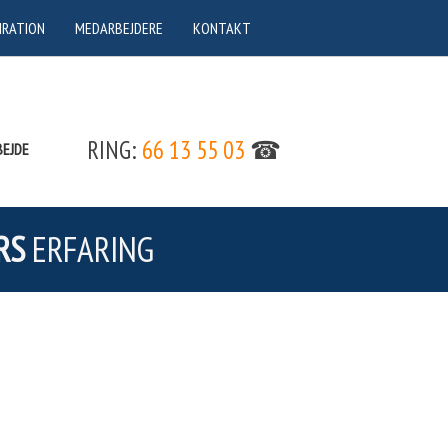
IRATION
MEDARBEJDERE
KONTAKT
RING:
66 13 55 03
☎
EJDE
RS
ERFARING