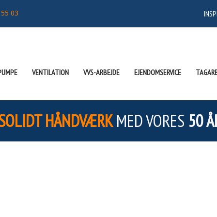
 55 03
INSP
PUMPE
VENTILATION
VVS-ARBEJDE
EJENDOMSERVICE
TAGARB
SOLIDT HÅNDVÆRK
MED VORES
50 Å