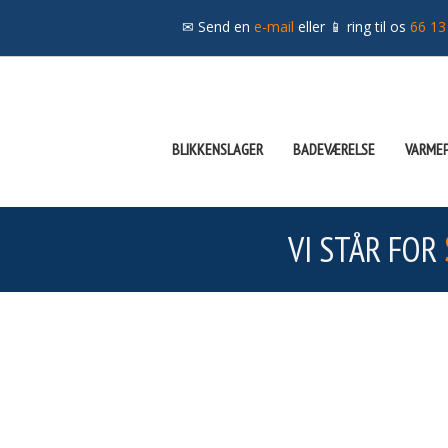
✉ Send en
e-mail
eller 📱 ring til os
66 13
BLIKKENSLAGER
BADEVÆRELSE
VARME
VI STÅR FOR