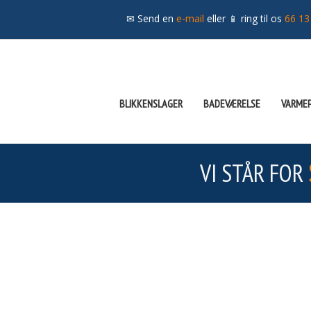
✉ Send en
e-mail
eller 📱 ring til os
66 13
BLIKKENSLAGER
BADEVÆRELSE
VARME
VI STÅR FOR