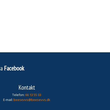
ra
Facebook
Kontakt
Telefon:
66 13 55 03​​​
E-mail:
beesevvs@beesevvs.dk