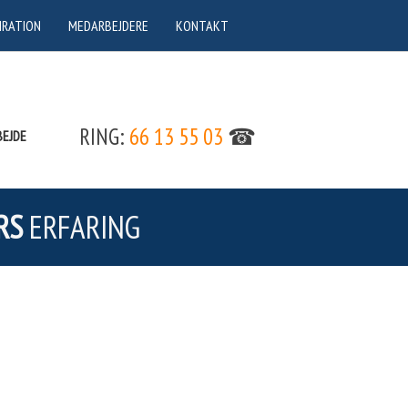
IRATION
MEDARBEJDERE
KONTAKT
RING:
66 13 55 03
☎
EJDE
RS
ERFARING