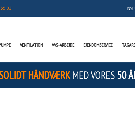
 55 03
INSP
PUMPE
VENTILATION
VVS-ARBEJDE
EJENDOMSERVICE
TAGARB
SOLIDT HÅNDVÆRK
MED VORES
50 Å